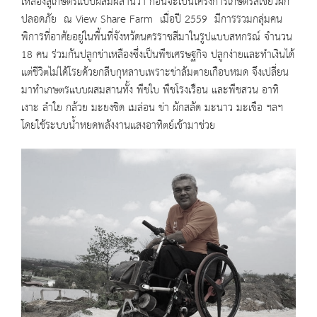
เหลืองสู่เกษตรแบบผสมผสานว่า ก่อนจะเป็นโครงการเกษตรสีเขียวผัก
ปลอดภัย ณ View Share Farm เมื่อปี 2559 มีการรวมกลุ่มคน
พิการที่อาศัยอยู่ในพื้นที่จังหวัดนครราชสีมาในรูปแบบสหกรณ์ จำนวน
18 คน ร่วมกันปลูกข่าเหลืองซึ่งเป็นพืชเศรษฐกิจ ปลูกง่ายและทำเงินได้
แต่ชีวิตไม่ได้โรยด้วยกลีบกุหลาบเพราะข่าล้มตายเกือบหมด จึงเปลี่ยน
มาทำเกษตรแบบผสมสานทั้ง พืชใบ พืชโรงเรือน และพืชสวน อาทิ
เงาะ ลำใย กล้วย มะยงชิด เมล่อน ข่า ผักสลัด มะนาว มะเขือ ฯลฯ
โดยใช้ระบบน้ำหยดพลังงานแสงอาทิตย์เข้ามาช่วย