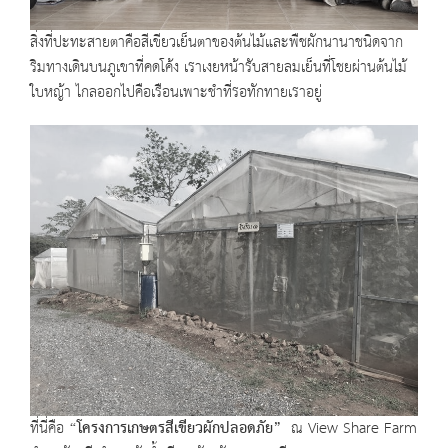
สิ่งที่ปะทะสายตาคือสีเขียวเย็นตาของต้นไม้และพืชผักนานาชนิดจาก
ริมทางเดินบนภูเขาที่คดโค้ง เราเงยหน้ารับสายลมเย็นที่โชยผ่านต้นไม้
ใบหญ้า ไกลออกไปคือเรือนเพาะชำที่รอทักทายเราอยู่
ที่นี่คือ
“
โครงการเกษตรสีเขียวผักปลอดภัย
”
ณ View Share Farm