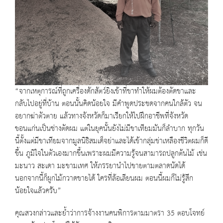
“จากเหตุการณ์ที่ถูกเครื่องดักสัตว์ยิงเข้าที่ขาทำให้ผมต้องตัดขาและ
กลับไปอยู่ที่บ้าน ตอนนั้นคิดน้อยใจ มีคำพูดประชดจากคนใกล้ตัว จน
อยากฆ่าตัวตาย แล้วทางจังหวัดก็มาเรียกให้ไปฝึกอาชีพที่จังหวัด
ขอนแก่นเป็นช่างตัดผม แต่ในยุคนั้นยังไม่มีขาเทียมมันก็ลำบาก ทุกวัน
นี้ตั้งแต่มีขาเทียมจากมูลนิธิสมเด็จย่าและได้เข้ากลุ่มข่าเหลืองชีวิตผมก็ดี
ขึ้น ภูมิใจในตัวเองมากขึ้นเพราะผมมีความรู้จนสามารถปลูกต้นไม้ เช่น
มะนาว สะเดา มะขามเทศ ให้ภรรยานำไปขายตามตลาดนัดได้
นอกจากนี้ก็ผูกไม้กวาดขายได้ ใครที่ล้อเลียนผม ตอนนี้ผมก็ไม่รู้สึก
น้อยใจแล้วครับ”
คุณสวงกล่าวและย้ำว่าการจ้างงานคนพิการตามมาตรา 35 ตอบโจทย์