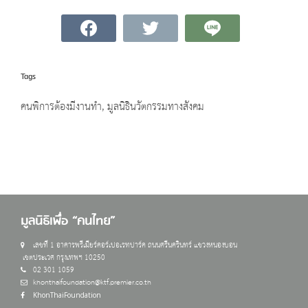
Tags
คนพิการต้องมีงานทำ
,
มูลนิธินวัตกรรมทางสังคม
มูลนิธิเพื่อ “คนไทย”
เลขที่ 1 อาคารพรีเมียร์คอร์เปอเรทปาร์ค ถนนศรีนครินทร์ แขวงหนองบอน
เขตประเวศ กรุงเทพฯ 10250
02 301 1059
khonthaifoundation@ktf.premier.co.th
KhonThaiFoundation