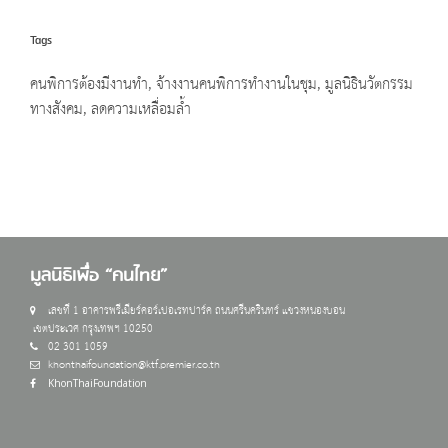
Tags
คนพิการต้องมีงานทำ
,
จ้างงานคนพิการทำงานในชุม
,
มูลนิธินวัตกรรม
ทางสังคม
,
ลดความเหลื่อมล้ำ
มูลนิธิเพื่อ “คนไทย”
เลขที่ 1 อาคารพรีเมียร์คอร์เปอเรทปาร์ค ถนนศรีนครินทร์ แขวงหนองบอน
เขตประเวศ กรุงเทพฯ 10250
02 301 1059
khonthaifoundation@ktf.premier.co.th
KhonThaiFoundation