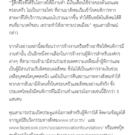
“รู้สึกดีใจที่ได้รับโอกาสให้มีงานทำ มีเงินเดือนใช้จ่ายของตัวเองและ
ครอบครัว ไม่เป็นภาระใคร ที่ผ่านมาสังคมเริ่มเข้าใจคนพิการทาง
สายตาที่ให้บริการนวดแผนโบราณมากขึ้น ทำให้ยืนหยัดในสังคมได้ดี
คนที่มานวดก็ชอบ เพราะทำให้เขาหายปวดเมื่อย” คุณเสาวลักษณ์
กล่าว
จากตัวอย่างเหล่านี้สะท้อนว่าการจ้างงานหรือสร้างอาชีพให้คนพิการมี
งานทำนั้น เป็นอีกหนึ่งทางเลือกในการจ้างงานผู้พิการสำหรับองค์กร
ต่างๆ ที่สามารถเข้ามามีส่วนร่วมช่วยลดความเหลื่อมล้ำผู้พิการและ
เป็นผู้มีส่วนร่วมรับผิดชอบต่อสังคม ซึ่งไม่ได้เป็นแค่การจ่ายเงินช่วย
เหลือบุคคลใดบุคคลหนึ่ง แต่ยังเป็นการคืนสถานภาพทางสังคมทำให้
พวกเขากลับมามีตัวตนทั้งในครอบครัวและสังคมอย่างแท้จริง ซึ่ง
ประเทศไทยยังมีคนพิการที่ไม่มีงานทำและรอโอกาสเช่นนี้อีกกว่า 5
แสนคน
คุณสามารถร่วมเปิดประตูแห่งโอกาสสำหรับผู้พิการได้ ติดตามข้อมูลได้
จากมูลนิธินวัตกรรมทางสังคม
www.sif.or.th/
และ
www.facebook.com/socialinnovationfoundation/
หรือเฟซบุ๊ค