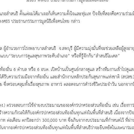
วิเชียร พงศธร ประธานกรรมการมูลนิธิเพื่อคนไทย
ำเภอลำสนธิ ตั้งแต่ผมได้มาเจอก็เห็นความตั้งใจและทุ่มเท ปัจจัยที่สองคือความร่ว
ยร พงศธร ประธานกรรมการมูลนิธิเพื่อคนไทย กล่าว
อำนวยการโรงพยาบาลลำสนธิ จ.ลพบุรี ผู้มีความมุ่งมั่นที่จะช่วยเหลือผู้สูงอายุ ค
ารออกแบบ“ระบบการดูแลสุขภาพระดับอำเภอ” หรือที่รู้จักกัน”ลำสนธิโมเดล”
ท้องถิ่น 6 ตำบล หรือ 6 อบต. เปิดบ้านเป็นศูนย์กลางดูแล สร้างทีมงานเข้าไป
ยได้รับความร่วมมือจากท้องถิ่น และสำนักงานหลักประกันสุขภาพแห่งชาติ (สปส
ู้ป่วย ซึ่งครอบคลุมทั้งเรื่องสุขภาพ อาหาร ตลอดจนการดำรงชีวิตประจำวัน นอกจา
ง.) ตรวจสอบการใช้จ่ายงบประมาณขององค์กรปกครองส่วนท้องถิ่น เช่น เรื่องการใ
วามกังวลให้กับองค์กรปกครองส่วนท้องถิ่นทุกแห่งในพื้นที่ลำสนธิ เนื่องจากปัจจุ
บาท ต่อเดือน ตกปีละกว่า 300,000 บาท ซึ่งเกินจากงบประมาณที่กำหนดไว้ ที่ผ
จากองค์กรปกครองส่วนท้องถิ่นทุกแห่งในพื้นที่ลำสนธิว่าจะยืนหยัดในเจตนารมณ์ช่ว