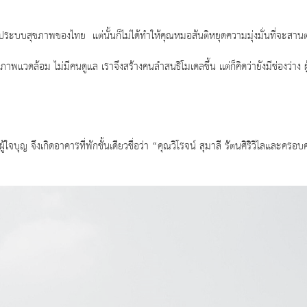
ูประบบสุขภาพของไทย แต่นั้นก็ไม่ได้ทำให้คุณหมอสันติหยุดความมุ่งมั่นที่จะสาน
เวดล้อม ไม่มีคนดูเเล เราจึงสร้างคนลำสนธิโมเดลขึ้น เเต่ก็คิดว่ายังมีช่องว่าง ผู
บุญ จึงเกิดอาคารที่พักชั้นเดียวชื่อว่า “คุณวิโรจน์ สุมาลี รัตนศิริวิไลและครอบ