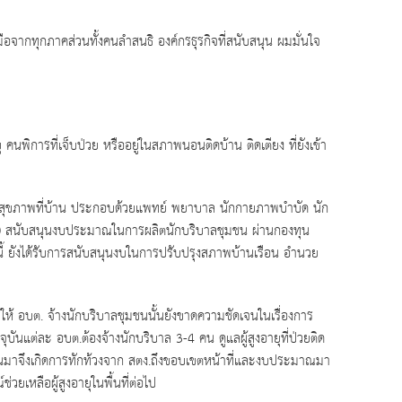
มมือจากทุกภาคส่วนทั้งคนลำสนธิ องค์กรธุรกิจที่สนับสนุน ผมมั่นใจ
นพิการที่เจ็บป่วย หรืออยู่ในสภาพนอนติดบ้าน ติดเตียง ที่ยังเข้า
ดูแลสุขภาพที่บ้าน ประกอบด้วยแพทย์ พยาบาล นักกายภาพบำบัด นัก
ช.) สนับสนุนงบประมาณในการผลิตนักบริบาลชุมชน ผ่านกองทุน
กนี้ ยังได้รับการสนับสนุนงบในการปรับปรุงสภาพบ้านเรือน อำนวย
ห้ อบต. จ้างนักบริบาลชุมชนนั้นยังขาดความชัดเจนในเรื่องการ
บันแต่ละ อบต.ต้องจ้างนักบริบาล 3-4 คน ดูแลผู้สูงอายุที่ป่วยติด
่านมาจึงเกิดการทักท้วงจาก สตง.ถึงขอบเขตหน้าที่และงบประมาณมา
ยเหลือผู้สูงอายุในพื้นที่ต่อไป