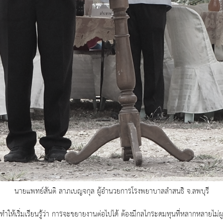
นายแพทย์สันติ ลาภเบญจกุล ผู้อำนวยการโรงพยาบาลลำสนธิ จ.ลพบุรี
ำให้เริ่มเรียนรู้ว่า การจะขยายงานต่อไปได้ ต้องมีกลไกระดมทุนที่หลากหลายไม่