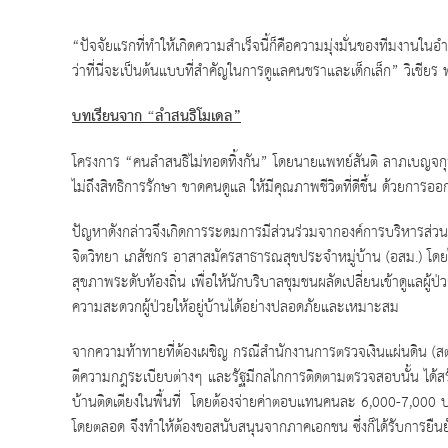
“ปัจจัยแรกที่ทำให้เกิดความสำเร็จนี้ก็คือความมุ่งมั่นของทีมงานในอ
ว่าที่นี่จะเป็นต้นแบบที่สำคัญในการดูแลคนชราและเด็กเล็ก” วิเชี
บทเรียนจาก
“ลำสนธิโมเดล”
โครงการ “คนลำสนธิไม่ทอดทิ้งกัน” โดยนายแพทย์สันติ ลาภเบญจกุล ผู้
ไม่ถึงสิทธิการรักษา ขาดคนดูแล ให้มีคุณภาพชีวิตที่ดีขึ้น ด้วยก
ปัญหาดังกล่าวจึงเกิดการระดมการมีส่วนร่วมจากองค์การบริหารส่วน
จิตวิทยา เภสัชกร อาสาสมัครสาธารณสุขประจำหมู่บ้าน (อสม.) โด
สุขภาพระดับท้องถิ่น เพื่อให้นักบริบาลชุมชนผลัดเปลี่ยนเข้าดูแลผ
ความสะดวกผู้ป่วยให้อยู่บ้านได้อย่างปลอดภัยและเหมาะสม
จากความท้าทายที่ต้องเผชิญ กรณีสำนักงานการตรวจเงินแผ่นดิน (สต
ตีความกฎระเบียบต่างๆ และรัฐมีกลไกการติดตามตรวจสอบนั้น ได้สร้างค
บ้านติดเตียงในพื้นที่ โดยต้องจ่ายค่าตอบแทนคนละ 6,000-7,000 
โดยตลอด จึงทำให้ต้องขอสนับสนุนจากภาคเอกชน ซึ่งก็ได้รับการยืนยัน