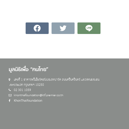
มูลนิธิเพื่อ “คนไทย”
เลขที่ 1 อาคารพรีเมียร์คอร์เปอเรทปาร์ค ถนนศรีนครินทร์ แขวงหนองบอน
เขตประเวศ กรุงเทพฯ 10250
02 301 1059
khonthaifoundation@ktf.premier.co.th
KhonThaiFoundation